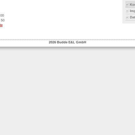
Ko
Im
 00
Da
 50
de
2026 Budde E&L GmbH