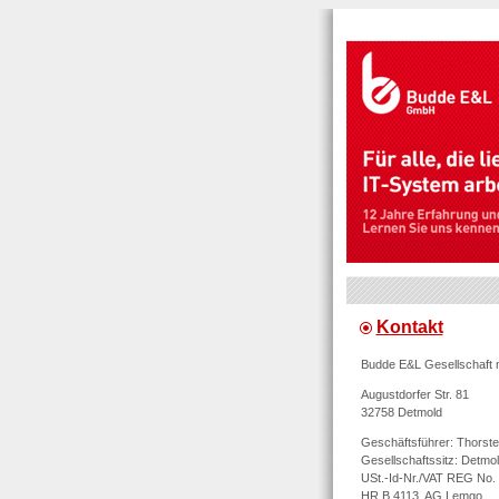
Kontakt
Budde E&L Gesellschaft
Augustdorfer Str. 81
32758 Detmold
Geschäftsführer: Thorst
Gesellschaftssitz: Detmo
USt.-Id-Nr./VAT REG No.
HR B 4113, AG Lemgo