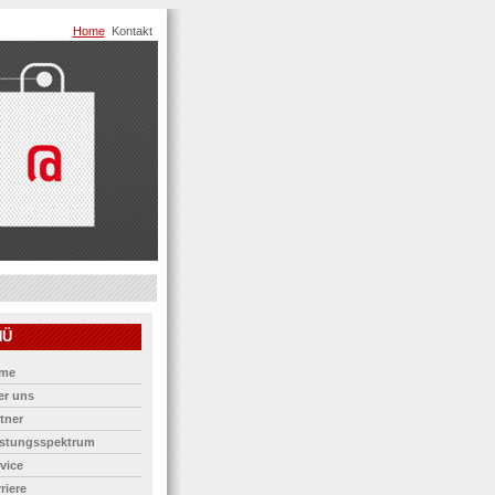
Home
Kontakt
NÜ
me
er uns
tner
istungsspektrum
vice
riere