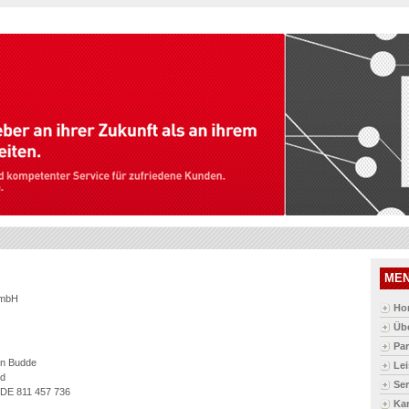
ME
 mbH
Ho
Üb
Par
en Budde
Le
ld
Ser
 DE 811 457 736
Kar